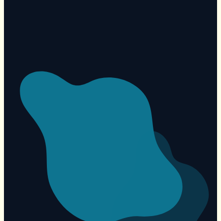
9:41
●●● ◐
Formio
F
Question 12 / 24
INFORMATIONS PERSONNELLES
Quel est votre lieu de
naissance ?
Montréal, Québec,
Canada
Auto-rempli depuis votre passeport