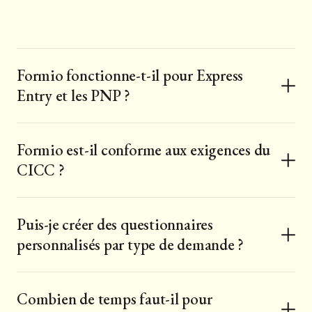
Formio fonctionne-t-il pour Express
Entry et les PNP ?
Oui : Express Entry, tous les Programmes des candidats
Formio est-il conforme aux exigences du
des provinces, Arrima (Québec), permis d'études,
CICC ?
permis de travail et visas visiteurs sont tous pris en
charge.
Oui. Formio utilise un stockage chiffré sur des serveurs
Puis-je créer des questionnaires
canadiens, enregistre le consentement client et
personnalisés par type de demande ?
maintient des pistes d'audit complètes qui répondent
aux exigences du CICC.
Oui : construisez des formulaires depuis zéro, clonez un
Combien de temps faut-il pour
modèle existant ou importez vos questionnaires Word